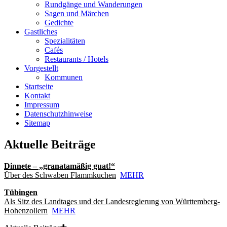
Rundgänge und Wanderungen
Sagen und Märchen
Gedichte
Gastliches
Spezialitäten
Cafés
Restaurants / Hotels
Vorgestellt
Kommunen
Startseite
Kontakt
Impressum
Datenschutzhinweise
Sitemap
Aktuelle Beiträge
Dinnete – „granatamäßig guat!“
Über des Schwaben Flammkuchen
MEHR
Tübingen
Als Sitz des Landtages und der Landesregierung von Württemberg-
Hohenzollern
MEHR