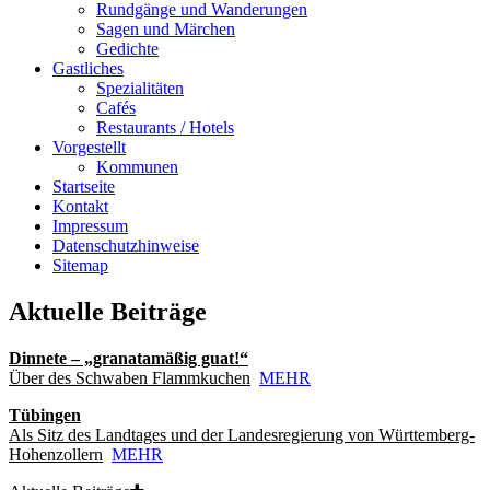
Rundgänge und Wanderungen
Sagen und Märchen
Gedichte
Gastliches
Spezialitäten
Cafés
Restaurants / Hotels
Vorgestellt
Kommunen
Startseite
Kontakt
Impressum
Datenschutzhinweise
Sitemap
Aktuelle Beiträge
Dinnete – „granatamäßig guat!“
Über des Schwaben Flammkuchen
MEHR
Tübingen
Als Sitz des Landtages und der Landesregierung von Württemberg-
Hohenzollern
MEHR