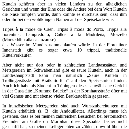
Kutteln gehören aber in vielen Ländern zu den alltäglichen
Gerichten und wenn der Eine oder die Andere bei dem Wort Kutteln
die Nase rümpfen würde, dann könnte es durchaus sein, dass ihm
oder ihr bei den wohlklingen Namen auf der Speisekarte wie:
Tripes à la mode de Caen, Tripas à moda do Porto, Trippa alla
fiorentina, Lampredotto, Callos a la Madrileña, Morzello
(Morzeddhu alla catanzarese)
das Wasser im Mund zusammenlaufen würde. In der Florentiner
Innenstadt gibt es sogar etwa 10 trippai, traditionelle
Kuttelverkäufer.
Aber nicht nur dort oder in zahlreichen Landgaststätten und
Metzgereien im Schwabenland gibt es saure Kutteln, auch in der
Landeshauptstadt kann man natürlich „Saure Kutteln in
Trollingersössle mit Bratkartoffeln“ auf den Speisekarten finden.
Auch ich habe als Student in Tübingen dieses schwäbische Gericht
in der Gaststätte „Krumme Brücke“ in der Kornhausstraße öfter mit
viel Genuss und mit ebenso vielen Bratkartoffeln gegessen.
In französischen Metzgereien sind auch Wurstzubereitungen mit
Kutteln erhältlich (z. B. die Andouillette). Allerdings muss ich
gestehen, dass es bei meinen zahlreichen Besuchen bei bretonischen
Freunden am Golfe du Morbihan diese Spezialität bisher nicht
geschafft hat, zu meinen Leibgerichten zu zählen, obwohl über die