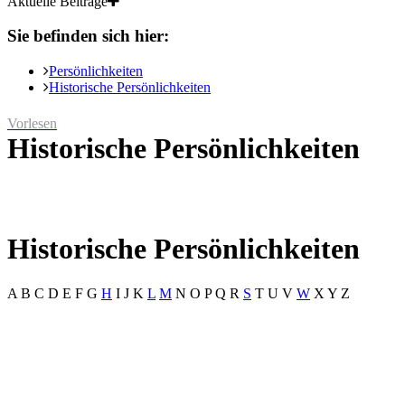
Aktuelle Beiträge
Sie befinden sich hier:
Persönlichkeiten
Historische Persönlichkeiten
Vorlesen
Historische Persönlichkeiten
Historische Persönlichkeiten
A
B
C
D
E
F
G
H
I
J
K
L
M
N
O
P
Q
R
S
T
U
V
W
X
Y
Z