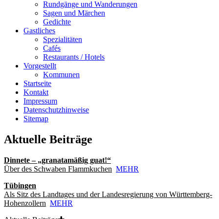
Rundgänge und Wanderungen
Sagen und Märchen
Gedichte
Gastliches
Spezialitäten
Cafés
Restaurants / Hotels
Vorgestellt
Kommunen
Startseite
Kontakt
Impressum
Datenschutzhinweise
Sitemap
Aktuelle Beiträge
Dinnete – „granatamäßig guat!“
Über des Schwaben Flammkuchen
MEHR
Tübingen
Als Sitz des Landtages und der Landesregierung von Württemberg-
Hohenzollern
MEHR