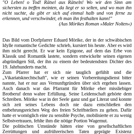
"O Leben! o Tod! Rätsel aus Rätseln! Wo wir den Sinn am
sichersten zu treffen meinten, da liegt er so selten, und wo man ihn
nicht suchte, da gibt er sich auf einmal halb und von ferne zu
erkennen, und verschwindet, eh man ihn festhalten kann!"
(Aus Mörikes Roman »Maler Nolten«)
Das Bild vom Dorfpfarrer Eduard Mörike, der in der schwäbischen
Idylle romantische Gedichte schrieb, kursiert bis heute. Aber es wird
ihm nicht gerecht. Er war kein Epigone, auf dem das Erbe von
Klassik und Romantik lastete, sondern entwickelte seinen eigenen
abgründigen Stil, der ihn zu einem der bedeutendsten Dichter des
19. Jahrhunderts macht.
Zum Pfarrer hat er sich nie tauglich gefühlt und die
„Vikariatsknechtschaft", wie er seinen Vorbereitungsdienst bitter
nannte, hat er nur aus Vernunftgründen über sich ergehen lassen.
Auch danach war das Pfarramt für Mörike eher missliebiger
Brotberuf denn wahre Erfüllung. Seine Leidenschaft gehörte dem
Schreiben. Mörike war in der Seele ganz und gar Literat und konnte
sich zeit seines Lebens doch nie dazu entschließen den
entbehrungsreichen Weg des freien Schriftstellers zu gehen. Dafür
hatte er womöglich eine zu sensible Psyche, mobilisierte er zu wenig
Selbstvertrauen, fehlte ihm die nötige Portion Wagemut.
Die politischen Umstände hätten eine von gesellschaftlichen
Zerrüttungen und aufrührerischen Taten geprägte Existenz