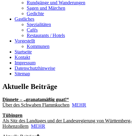
Rundgänge und Wanderungen
Sagen und Märchen
Gedichte
Gastliches
Spezialitäten
Cafés
Restaurants / Hotels
Vorgestellt
Kommunen
Startseite
Kontakt
Impressum
Datenschutzhinweise
Sitemap
Aktuelle Beiträge
Dinnete – „granatamäßig guat!“
Über des Schwaben Flammkuchen
MEHR
Tübingen
Als Sitz des Landtages und der Landesregierung von Württemberg-
Hohenzollern
MEHR