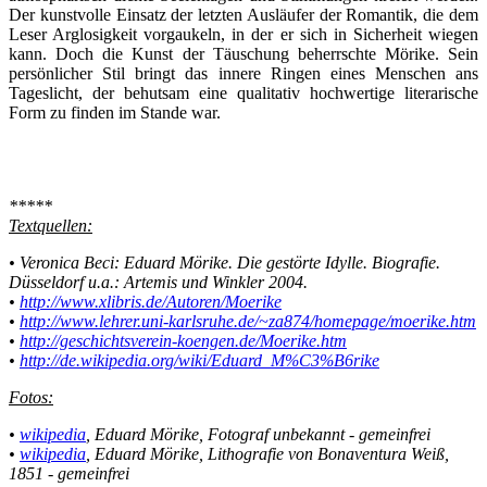
Der kunstvolle Einsatz der letzten Ausläufer der Romantik, die dem
Leser Arglosigkeit vorgaukeln, in der er sich in Sicherheit wiegen
kann. Doch die Kunst der Täuschung beherrschte Mörike. Sein
persönlicher Stil bringt das innere Ringen eines Menschen ans
Tageslicht, der behutsam eine qualitativ hochwertige literarische
Form zu finden im Stande war.
*****
Textquellen:
• Veronica Beci: Eduard Mörike. Die gestörte Idylle. Biografie.
Düsseldorf u.a.: Artemis und Winkler 2004.
•
http://www.xlibris.de/Autoren/Moerike
•
http://www.lehrer.uni-karlsruhe.de/~za874/homepage/moerike.htm
•
http://geschichtsverein-koengen.de/Moerike.htm
•
http://de.wikipedia.org/wiki/Eduard_M%C3%B6rike
Fotos:
•
wikipedia
, Eduard Mörike, Fotograf unbekannt - gemeinfrei
•
wikipedia
, Eduard Mörike, Lithografie von Bonaventura Weiß,
1851 - gemeinfrei