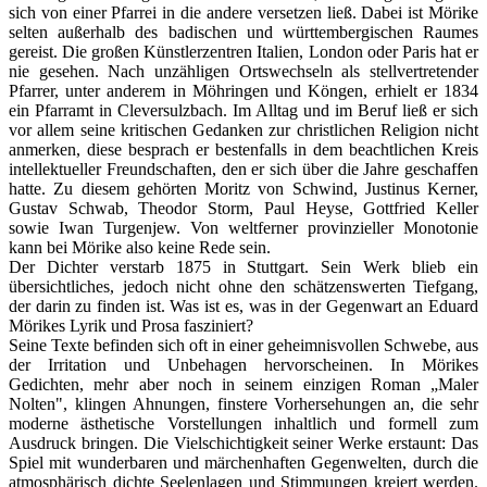
sich von einer Pfarrei in die andere versetzen ließ. Dabei ist Mörike
selten außerhalb des badischen und württembergischen Raumes
gereist. Die großen Künstlerzentren Italien, London oder Paris hat er
nie gesehen. Nach unzähligen Ortswechseln als stellvertretender
Pfarrer, unter anderem in Möhringen und Köngen, erhielt er 1834
ein Pfarramt in Cleversulzbach. Im Alltag und im Beruf ließ er sich
vor allem seine kritischen Gedanken zur christlichen Religion nicht
anmerken, diese besprach er bestenfalls in dem beachtlichen Kreis
intellektueller Freundschaften, den er sich über die Jahre geschaffen
hatte. Zu diesem gehörten Moritz von Schwind, Justinus Kerner,
Gustav Schwab, Theodor Storm, Paul Heyse, Gottfried Keller
sowie Iwan Turgenjew. Von weltferner provinzieller Monotonie
kann bei Mörike also keine Rede sein.
Der Dichter verstarb 1875 in Stuttgart. Sein Werk blieb ein
übersichtliches, jedoch nicht ohne den schätzenswerten Tiefgang,
der darin zu finden ist. Was ist es, was in der Gegenwart an Eduard
Mörikes Lyrik und Prosa fasziniert?
Seine Texte befinden sich oft in einer geheimnisvollen Schwebe, aus
der Irritation und Unbehagen hervorscheinen. In Mörikes
Gedichten, mehr aber noch in seinem einzigen Roman „Maler
Nolten", klingen Ahnungen, finstere Vorhersehungen an, die sehr
moderne ästhetische Vorstellungen inhaltlich und formell zum
Ausdruck bringen. Die Vielschichtigkeit seiner Werke erstaunt: Das
Spiel mit wunderbaren und märchenhaften Gegenwelten, durch die
atmosphärisch dichte Seelenlagen und Stimmungen kreiert werden.