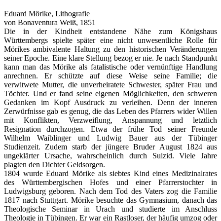
Eduard Mörike, Lithografie
von Bonaventura Weiß, 1851
Die in der Kindheit entstandene Nähe zum Königshaus
Württembergs spielte später eine nicht unwesentliche Rolle für
Mörikes ambivalente Haltung zu den historischen Veränderungen
seiner Epoche. Eine klare Stellung bezog er nie. Je nach Standpunkt
kann man das Mörike als fatalistische oder vernünftige Handlung
anrechnen. Er schützte auf diese Weise seine Familie; die
verwitwete Mutter, die unverheiratete Schwester, später Frau und
Töchter. Und er fand seine eigenen Möglichkeiten, den schweren
Gedanken im Kopf Ausdruck zu verleihen. Denn der inneren
Zerwürfnisse gab es genug, die das Leben des Pfarrers wider Willen
mit Konflikten, Verzweiflung, Anspannung und letztlich
Resignation durchzogen. Etwa der frühe Tod seiner Freunde
Wilhelm Waiblinger und Ludwig Bauer aus der Tübinger
Studienzeit. Zudem starb der jüngere Bruder August 1824 aus
ungeklärter Ursache, wahrscheinlich durch Suizid. Viele Jahre
plagten den Dichter Geldsorgen.
1804 wurde Eduard Mörike als siebtes Kind eines Medizinalrates
des Württembergischen Hofes und einer Pfarrerstochter in
Ludwigsburg geboren. Nach dem Tod des Vaters zog die Familie
1817 nach Stuttgart. Mörike besuchte das Gymnasium, danach das
Theologische Seminar in Urach und studierte im Anschluss
Theologie in Tübingen. Er war ein Rastloser, der häufig umzog oder